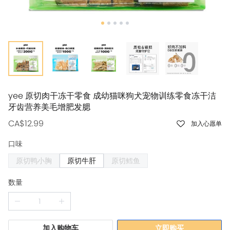
yee 原切肉干冻干零食 成幼猫咪狗犬宠物训练零食冻干洁
牙齿营养美毛增肥发腮
CA$12.99
加入心愿单
口味
原切鸭小胸
原切牛肝
原切鳕鱼
数量
加入购物车
立即购买