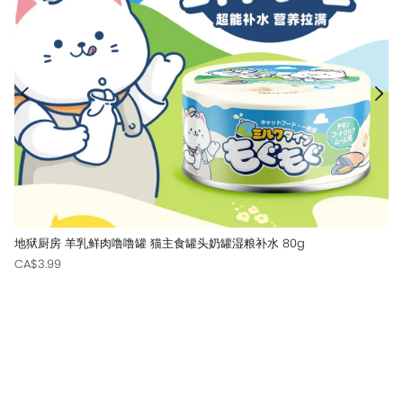
地狱厨房 羊乳鲜肉噜噜罐 猫主食罐头奶罐湿粮补水 80g
CA$3.99