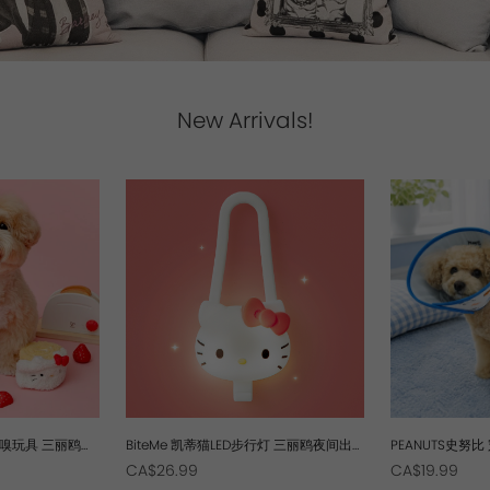
Orijen
Orijen
Primal
Primal
Pidan
Pidan
New Arrivals!
Ranova
Ranova
Rosy Fresh
Rosy Fresh
Vital Essentials
Vital Essentials
Ziwi Peak
Ziwi Peak
The New Zealand Pet Food
The New Zealand Pet Food
闻嗅玩具 三丽鸥宠
BiteMe 凯蒂猫LED步行灯 三丽鸥夜间出
PEANUTS史努
精力BM
行安全闪烁闪光灯
耻辱圈防舔保护
CA$26.99
CA$19.99