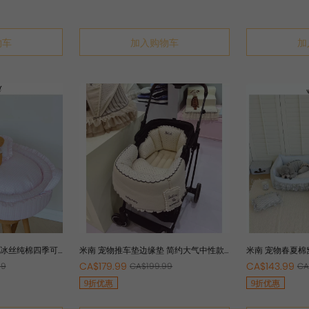
物车
加入购物车
加
感冰丝纯棉四季可
米南 宠物推车垫边缘垫 简约大气中性款
米南 宠物春夏棉
全棉推车四件套
易清洁亲肤透气
CA$179.99
CA$143.99
99
CA$199.99
CA
9折优惠
9折优惠