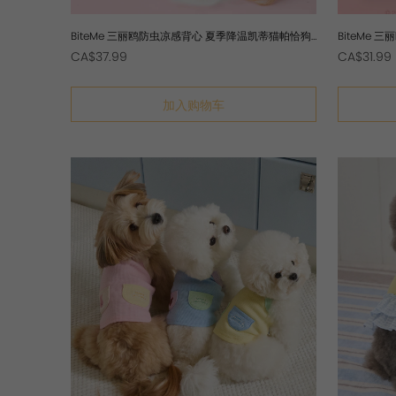
BiteMe 三丽鸥防虫凉感背心 夏季降温凯蒂猫帕恰狗
BiteMe
大眼蛙bm
CA$37.99
CA$31.99
加入购物车