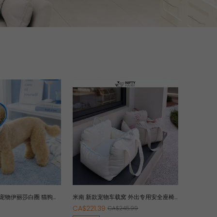
比 宠物伊丽莎白圈 猫狗犬
米南 新款宠物车载窝 外出专用安全座椅
脖圈
防水宠物猫狗沙发全可拆洗纯棉
CA$221.39
CA$245.99