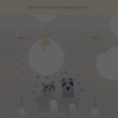
Spend $99 to get free shipping on GTA
Home
About us
Shop Dogs
Shop Cats
Grooming
Dog Food
Cat Food
Grooming
Dog Food
Cat Food
Brands
Brands
Contact Us
Dog Treats
Cat Treats
Contact Us
Dog Treats
Cat Treats
Dog Toys
Cat Litter
Dog Toys
Cat Litter
Freeze Dried 主食冻干
Freeze Dried 主食冻干
Freeze Dried 主食冻干
Freeze Dried 主食冻干
Acana
Acana
Supplements
Cat Toys
Supplements
Cat Toys
Dry Food 主食干粮
Dry Food 主食干粮
Dry Food 主食干粮
Dry Food 主食干粮
Adored Beast Apothecary
Adored Beast Apothecary
Grooming
Outdoor
Grooming
Outdoor
Wet Food 湿粮罐头
Wet Food 湿粮罐头
Wet Food 湿粮罐头
Wet Food 湿粮罐头
Bennys
Bennys
Outdoor
Grooming
Outdoor
Grooming
Bridge.Dog
Bridge.Dog
Living
Living
Living
Living
Bite Me
Bite Me
Buddy Belts
Buddy Belts
Carna4
Carna4
Chris Christensen
Chris Christensen