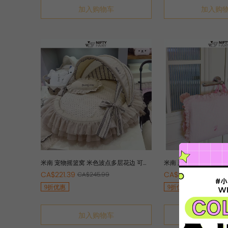
加入购物车
加入购
米南 宠物摇篮窝 米色波点多层花边 可拆
米南 夏季凉感冰丝凉垫
洗纯棉防水精致四季猫狗床
垫子睡垫
CA$221.39
CA$89.99
CA$245.99
CA$99.9
9折优惠
9折优惠
加入购物车
加入购