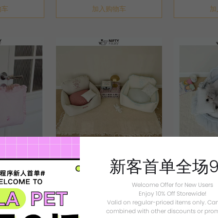
物车
加入购物车
加
 可拆洗柔软外出
米南 新款宠物沙发窝 纯棉可拆洗防水易
米南 宠物摇篮窝
新客首单全场
打理柔软舒适双面垫四季春夏秋冬
洗纯棉防水精致
CA$188.99
CA$221.39
9
CA$209.99
CA
9折优惠
9折优惠
Welcome Offer for New Users
Enjoy 10% Off Storewide!
Valid on regular-priced items only. Ca
物车
加入购物车
加
combined with other discounts or prom