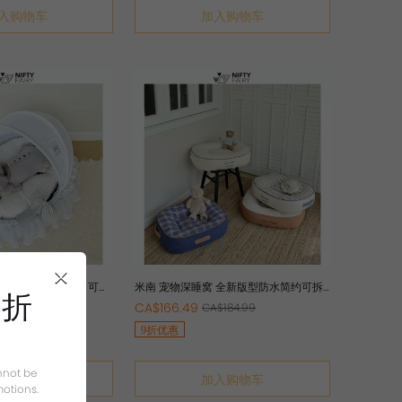
入购物车
加入购物车
 浅蓝波点多层花边 可拆
米南 宠物深睡窝 全新版型防水简约可拆
9折
四季猫狗床
洗全棉外罩四季通用猫狗
CA$166.49
$245.99
CA$184.99
9折优惠
nnot be
入购物车
加入购物车
otions.