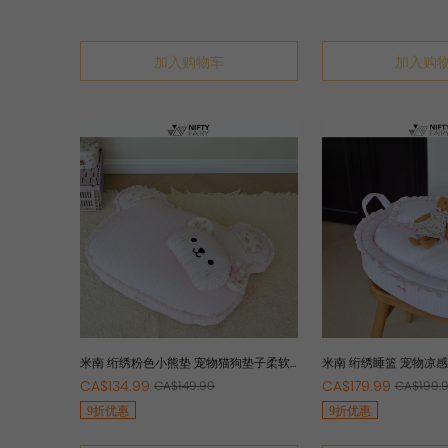
加入购物车
加入购
米南 绗绣粉色小熊垫 宠物猫狗垫子柔软
米南 绗绣睡篮 宠物凉
可拆洗防泼水四季款
拆洗公主甜美狗窝猫窝
CA$134.99
CA$179.99
CA$149.99
CA$199.
9折优惠
9折优惠