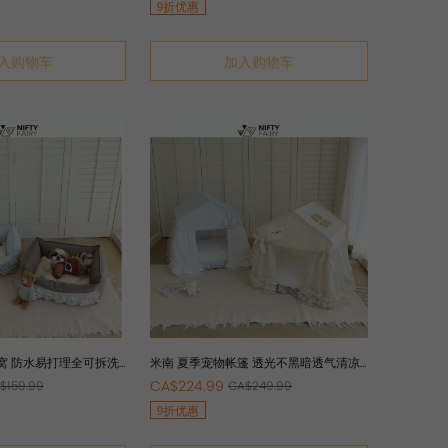
9折优惠
入购物车
加入购物车
窝 防水易打理全可拆洗
米南 夏季宠物帐篷 透光不黑暗透气清凉
网红猫狗房子可拆洗纯棉
CA$224.99
$159.99
CA$249.99
9折优惠