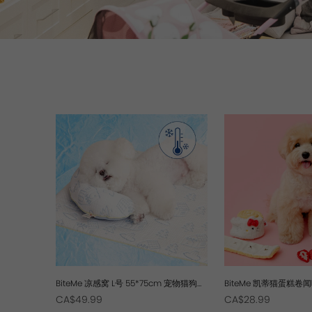
BiteMe 凉感窝 L号 55*75cm 宠物猫狗夏
BiteMe 凯蒂猫蛋糕卷
天降温清凉冰睡垫子
物狗犬藏零食锻炼消耗
CA$49.99
CA$28.99