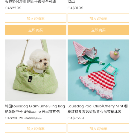
头脚垫保湿霜 防止干裂安全可舔
12oz
CA$22.99
CA$31.99
加入购物车
加入购物车
立即购买
立即购买
韩国Louisdog Glam Lime Sling Bag
Louisdog Pool Club/Cherry Mint 樱
绝版款中号 宠物carrier外出猫狗包
桃红格复古风短款背心吊带裙泳装
CA$230.29
CA$75.99
CA$328.99
加入购物车
加入购物车