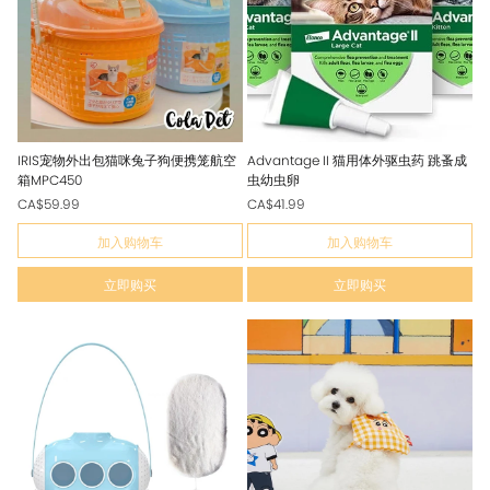
IRIS宠物外出包猫咪兔子狗便携笼航空
Advantage II 猫用体外驱虫药 跳蚤成
箱MPC450
虫幼虫卵
CA$59.99
CA$41.99
加入购物车
加入购物车
立即购买
立即购买