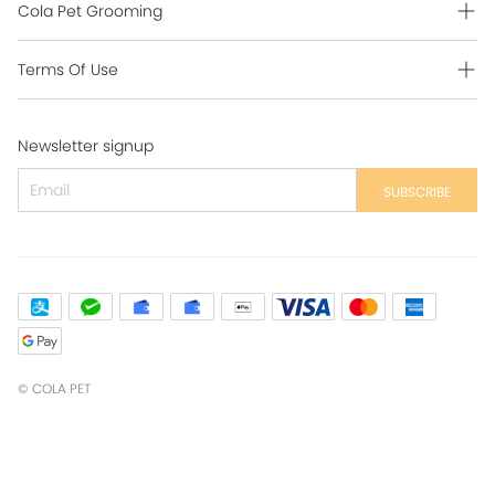
Cola Pet Grooming
Grooming Intro
Terms Of Use
Contact Us
Shipping Policy
Newsletter signup
Return Policy
Secure Payment
SUBSCRIBE
Privacy Policy
Contact Us
©
COLA PET