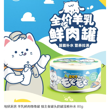
地狱厨房 羊乳鲜肉噜噜罐 猫主食罐头奶罐湿粮补水 80g