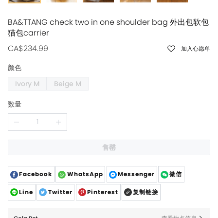
BA&TTANG check two in one shoulder bag 外出包软包
猫包carrier
CA$234.99
加入心愿单
颜色
Ivory M
Beige M
数量
售罄
Facebook
WhatsApp
Messenger
微信
Line
Twitter
Pinterest
复制链接