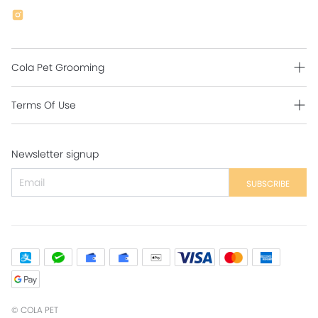
Cola Pet Grooming
Grooming Intro
Terms Of Use
Contact Us
Shipping Policy
Newsletter signup
Return Policy
Secure Payment
SUBSCRIBE
Privacy Policy
Contact Us
©
COLA PET