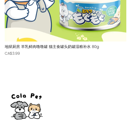
地狱厨房 羊乳鲜肉噜噜罐 猫主食罐头奶罐湿粮补水 80g
CA$3.99