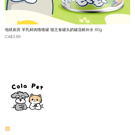
地狱厨房 羊乳鲜肉噜噜罐 猫主食罐头奶罐湿粮补水 80g
CA$3.99