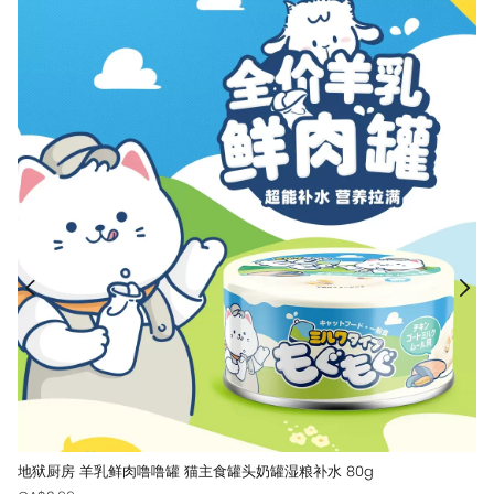
地狱厨房 羊乳鲜肉噜噜罐 猫主食罐头奶罐湿粮补水 80g