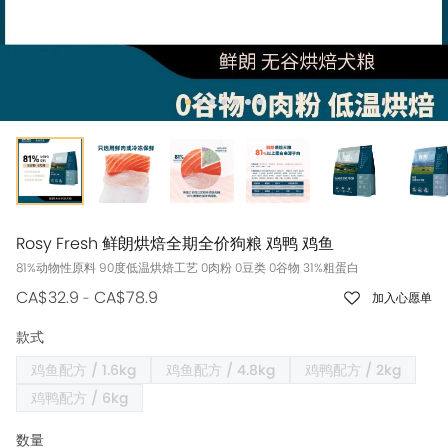
Rosy Fresh 鲜朗烘焙全期全价狗粮 鸡鸭 鸡鱼
81%动物性原料 90度低温烘焙⼯艺 0⾁粉 0⾖类 0⾕物 31%粗蛋⽩
CA$32.9
CA$78.9
-
加入心愿单
款式
鸡鱼配方 / 1.6kg
鸡鱼配方 / 4.8kg
鸡鸭配方 / 2kg
鸡鸭配方 / 6kg
数量