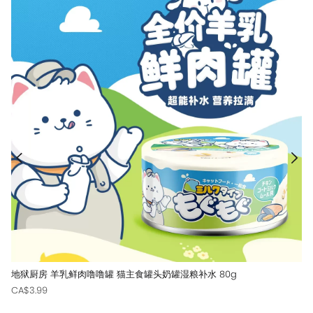
地狱厨房 羊乳鲜肉噜噜罐 猫主食罐头奶罐湿粮补水 80g
CA$3.99