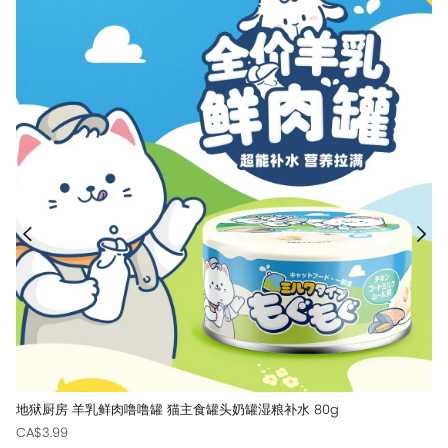
地狱厨房 羊乳鲜肉噜噜罐 猫主食罐头奶罐湿粮补水 80g
CA$3.99