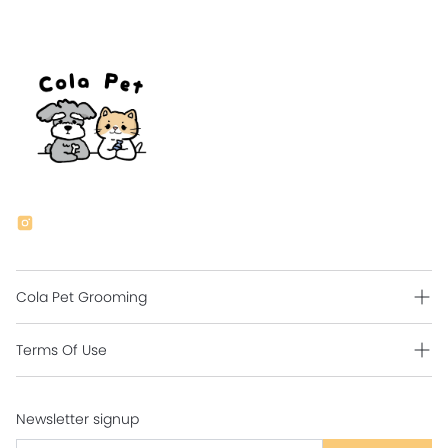
Cola Pet Grooming
Grooming Intro
Terms Of Use
Contact Us
Shipping Policy
Newsletter signup
Return Policy