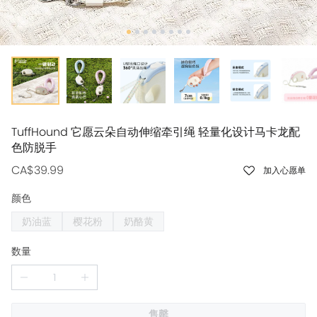
TuffHound 它愿云朵自动伸缩牵引绳 轻量化设计马卡龙配
色防脱手
CA$39.99
加入心愿单
颜色
奶油蓝
樱花粉
奶酪黄
数量
售罄