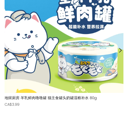
地狱厨房 羊乳鲜肉噜噜罐 猫主食罐头奶罐湿粮补水 80g
CA$3.99