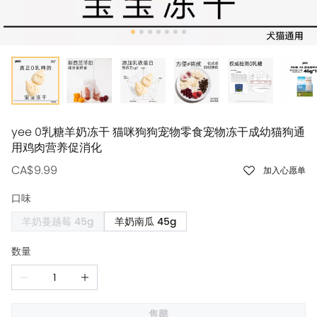
yee 0乳糖羊奶冻干 猫咪狗狗宠物零食宠物冻干成幼猫狗通
用鸡肉营养促消化
CA$9.99
加入心愿单
口味
羊奶蔓越莓 45g
羊奶南瓜 45g
数量
售罄