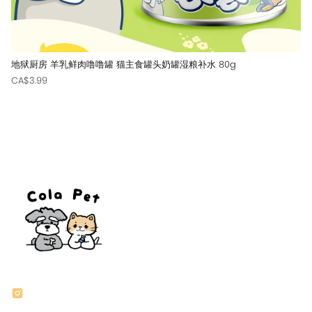
地狱厨房 羊乳鲜肉噜噜罐 猫主食罐头奶罐湿粮补水 80g
CA$3.99