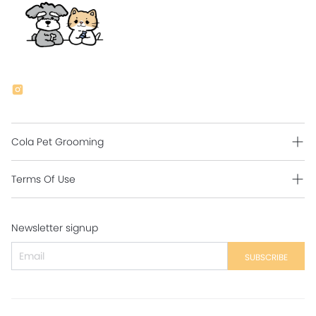
Cola Pet Grooming
Grooming Intro
Terms Of Use
Contact Us
Shipping Policy
Newsletter signup
Return Policy
Secure Payment
SUBSCRIBE
Privacy Policy
Contact Us