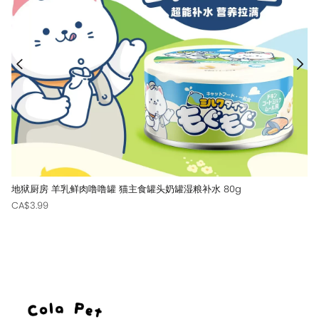
地狱厨房 羊乳鲜肉噜噜罐 猫主食罐头奶罐湿粮补水 80g
CA$3.99