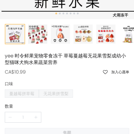
yee 时令鲜果宠物零食冻干 草莓蔓越莓无花果雪梨成幼小
型猫咪犬狗水果蔬菜营养
CA$10.99
加入心愿单
口味
蔓越莓拼草莓
无花果拼雪梨
数量
售罄