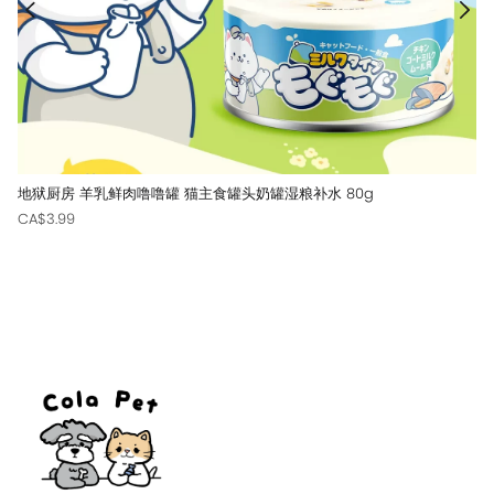
地狱厨房 羊乳鲜肉噜噜罐 猫主食罐头奶罐湿粮补水 80g
CA$3.99