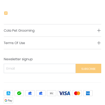
Cola Pet Grooming
Grooming Intro
Terms Of Use
Contact Us
Shipping Policy
Newsletter signup
Return Policy
Secure Payment
SUBSCRIBE
Privacy Policy
Contact Us